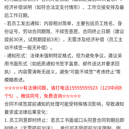
经济补偿说明（如符合法定支付情形）、工作交接安排及最
后工作日期。
- 若员工发出通知：内容相对简单，主要包括员工姓名、身
份证号、劳动合同期限、不续签意愿、合同终止日期（建议
提前30天，试用期提前3天），无需涉及经济补偿（员工主
动不续签一般无补偿）。
- 通知形式：法律未强制特定格式，但为避免争议，建议采
用书面形式（如纸质通知书签字盖章、邮件送达并要求回
执），内容需清晰无歧义，避免“可能不续签”“考虑终止”等
模糊表述。
✫✫✫✫✫有法律问题，请打电话15555555523（123中间8
个5），微信同号，免费咨询✫✫✫✫✫
合同不续签提前通知的处理可能受特殊情况影响，导致通知
要求或法律后果变化：
1. 员工同意即时终止：若员工书面或口头同意合同到期后即
时终止（无需提前30天），单位可不受提前30天限制。例