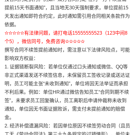
提前15天书面通知”，且当地无30天强制要求，单位提前15
天发出通知即符合约定，此时通知需引用合同相关条款作为
依据。
✫✫✫✫✫有法律问题，请打电话15555555523（123中间8
个5），微信同号，免费咨询✫✫✫✫✫
撰写合同不续签提前通知时，需注意以下法律风险点，可能
影响双方权益：
1. 证据链断裂风险：若单位仅通过口头通知或微信、QQ等
非正式渠道发送不续签信息，未保留员工签收记录或送达证
明，员工可能主张“未收到通知”，单位将因无法举证而承担
不利后果。例如：单位HR通过微信告知员工“合同到期不续
签”，未要求员工回复确认，员工离职后申请仲裁称未收到
通知，单位因无书面证据败诉，需支付未提前通知的赔偿
金。
2. 经济补偿遗漏风险：若因单位原因不续签劳动合同（且员
工无《劳动合同法》第三十九条规定的过错情形），单位未