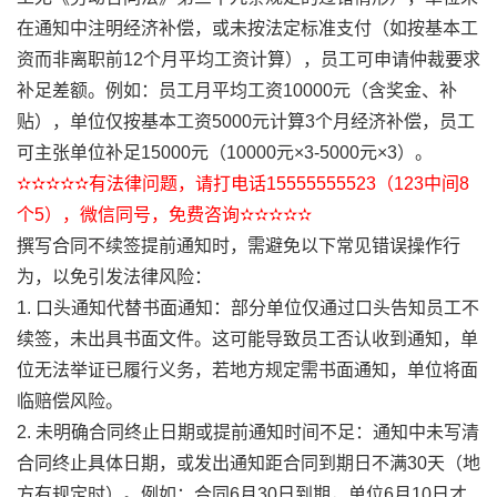
在通知中注明经济补偿，或未按法定标准支付（如按基本工
资而非离职前12个月平均工资计算），员工可申请仲裁要求
补足差额。例如：员工月平均工资10000元（含奖金、补
贴），单位仅按基本工资5000元计算3个月经济补偿，员工
可主张单位补足15000元（10000元×3-5000元×3）。
✫✫✫✫✫有法律问题，请打电话15555555523（123中间8
个5），微信同号，免费咨询✫✫✫✫✫
撰写合同不续签提前通知时，需避免以下常见错误操作行
为，以免引发法律风险：
1. 口头通知代替书面通知：部分单位仅通过口头告知员工不
续签，未出具书面文件。这可能导致员工否认收到通知，单
位无法举证已履行义务，若地方规定需书面通知，单位将面
临赔偿风险。
2. 未明确合同终止日期或提前通知时间不足：通知中未写清
合同终止具体日期，或发出通知距合同到期日不满30天（地
方有规定时）。例如：合同6月30日到期，单位6月10日才