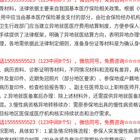
等材料，法律依据主要来自我国基本医疗保险相关政策。根据《
费用中应当由基本医疗保险基金支付的部分，由社会保险经办机
卫生行政部门应当建立异地就医医疗费用结算制度，方便参保人
手续提供了法律框架，明确了异地就医结算方向，表明异地办理
理，各地需依据此法律制定细则，准备身份证等材料是为确认身
15555555523（123中间8个5），微信同号，免费咨询✫✫✫
、病历资料、诊断证明等材料，不同情况材料和流程有差异，具体
件及复印件、近期免冠照片（部分地区要求）、参保地或户籍地
病历复印件、检查检验报告等）、副主任医师及以上职称医师开
。2.异地就医备案后办理：除上述材料外，还需提供异地就医备
提。3.慢性病资格异地转移续办：需原参保地出具的慢性病资格
目标地区医保或医疗机构核实持续状态和治疗需求。
15555555523（123中间8个5），微信同号，免费咨询✫✫✫
况影响，具体如下：1.紧急情况特殊流程：参保人突发慢性病急
放宽材料提交时限（如允许紧急救治后限期补交完整病历），保障