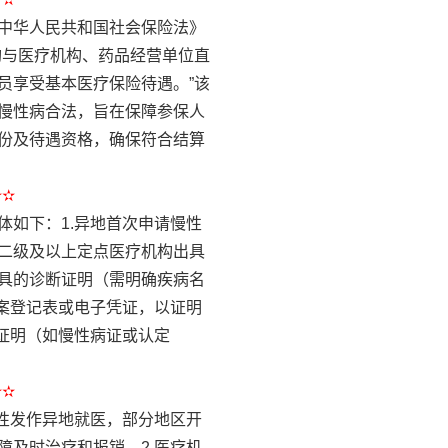
中华人民共和国社会保险法》
构与医疗机构、药品经营单位直
员享受基本医疗保险待遇。”该
慢性病合法，旨在保障参保人
份及待遇资格，确保符合结算
✫✫
如下：1.异地首次申请慢性
二级及以上定点医疗机构出具
具的诊断证明（需明确疾病名
案登记表或电子凭证，以证明
证明（如慢性病证或认定
✫✫
性发作异地就医，部分地区开
及时治疗和报销。2.医疗机