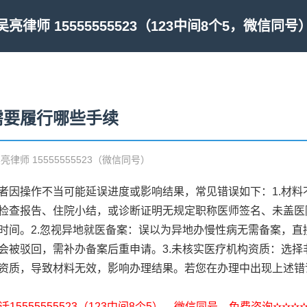
吴亮律师 15555555523（123中间8个5，微信同号
需要履行哪些手续
吴亮律师 15555555523（微信同号）
者因操作不当可能延误进度或影响结果，常见错误如下：1.材料
检查报告、住院小结，或诊断证明无规定职称医师签名、未盖医
时间。2.忽视异地就医备案：误以为异地办慢性病无需备案，直
会被驳回，需补办备案后重申请。3.未核实医疗机构资质：选择
资质，导致材料无效，影响办理结果。若您在办理中出现上述错
15555555523（123中间8个5），微信同号，免费咨询✫✫✫