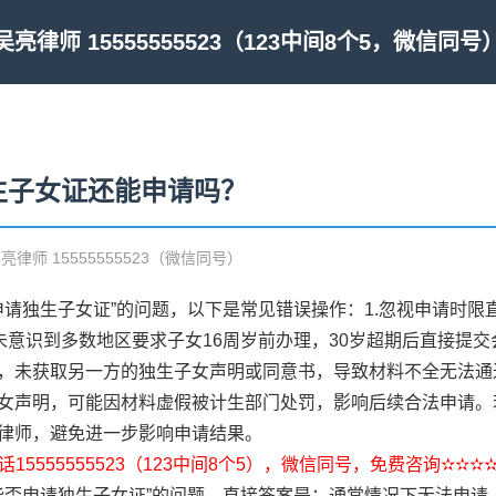
吴亮律师 15555555523（123中间8个5，微信同号
生子女证还能申请吗？
吴亮律师 15555555523（微信同号）
申请独生子女证”的问题，以下是常见错误操作：1.忽视申请时
未意识到多数地区要求子女16周岁前办理，30岁超期后直接提交
，未获取另一方的独生子女声明或同意书，导致材料不全无法通过
女声明，可能因材料虚假被计生部门处罚，影响后续合法申请。
律师，避免进一步影响申请结果。
15555555523（123中间8个5），微信同号，免费咨询✫✫✫
能否申请独生子女证”的问题，直接答案是：通常情况下无法申请