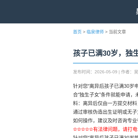
首页
>
临泉律师
> 当前文章
孩子已满30岁，独
发布时间：2026-05-09 | 作者：
针对您“离异后孩子已满30岁
合“独生子女”条件就能申请，
料：离异后仅由一方提交材料
通过审核伪造出生证明或无子
如何操作，建议及时咨询专业
✫✫✫✫✫有法律问题，请打电话
针对您“离异后孩子已满30岁