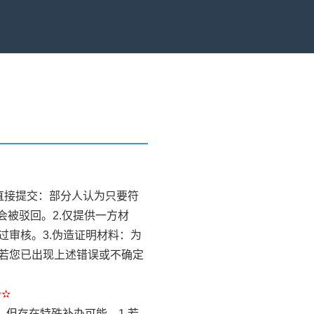
）
限直接提交：部分人认为只要符
会被驳回。2.仅提供一方材
审核。3.伪造证明材料：为
若您已出现上述错误或不确定
✫✫
，但存在特殊补办可能。1.若