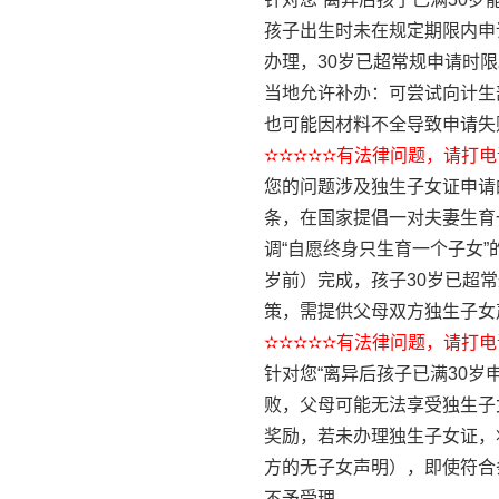
孩子出生时未在规定期限内申
办理，30岁已超常规申请时
当地允许补办：可尝试向计生
也可能因材料不全导致申请失
✫✫✫✫✫有法律问题，请打电话
您的问题涉及独生子女证申请
条，在国家提倡一对夫妻生育
调“自愿终身只生育一个子女
岁前）完成，孩子30岁已超
策，需提供父母双方独生子女
✫✫✫✫✫有法律问题，请打电话
针对您“离异后孩子已满30岁
败，父母可能无法享受独生子
奖励，若未办理独生子女证，
方的无子女声明），即使符合
不予受理。