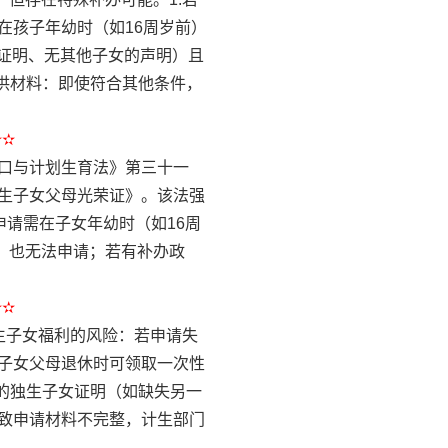
在孩子年幼时（如16周岁前）
学证明、无其他子女的声明）且
供材料：即使符合其他条件，
✫✫
口与计划生育法》第三十一
生子女父母光荣证》。该法强
申请需在子女年幼时（如16周
件，也无法申请；若有补办政
✫✫
独生子女福利的风险：若申请失
子女父母退休时可领取一次性
的独生子女证明（如缺失另一
致申请材料不完整，计生部门